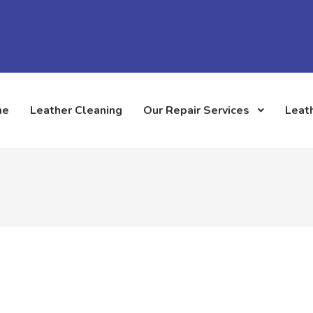
me
Leather Cleaning
Our Repair Services
Leath