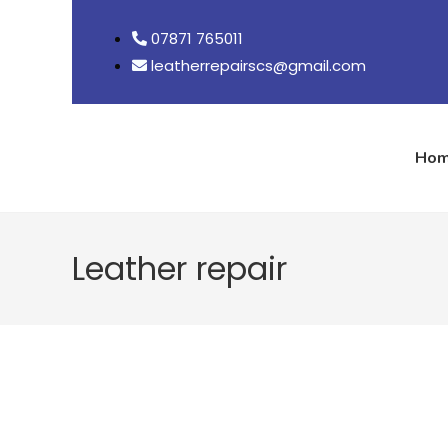
07871 765011
leatherrepairscs@gmail.com
Ho
Leather repair