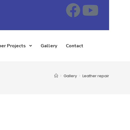
er Projects
Gallery
Contact
>
Gallery
>
Leather repair